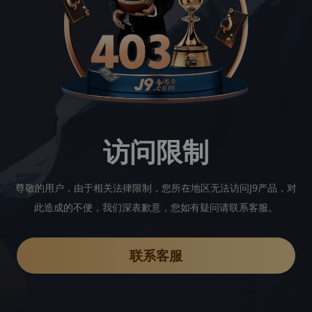
访问限制
尊敬的用户，由于相关法律限制，您所在地区无法访问J9产品，对
此造成的不便，我们深表歉意，您如有疑问请联系客服。
联系客服