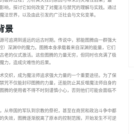
的破碎过程，分析其失控的原因与带来的灾难性后果；最
影响，探讨它如何改变了对魔法与禁咒的理解与实践。通过
魔法世界，以及由此引发的广泛社会与文化变革。
背景
源可追溯到遥远的远古时期。传说中，邪能图腾由一群强大
（掌控）深渊中的魔力。图腾本身承载着来自深渊的能量，它们
古老的仪式激活。这些图腾的力量无穷，但同时也充满了极
魔力，造成灾难性的后果。
术交织，成为魔法师追求强大力量的一个重要途径。为了保
禁咒不仅能封印图腾的力量，还能防止其反噬魔法师自身的
图腾的使用者不得不时刻谨慎小心，否则他们可能会面临不
，从帝国的军队到宗教的祭祀，甚至在商贸和政治斗争中都
的失效，图腾逐渐脱离了原本的控制范围，开始发生不可逆