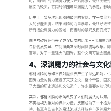
时，图腾中的深渊魔力便会开始膨胀，最终突破封
层面的毁灭，它同时伴随着深渊魔力的暴走，影响
历史上，曾多次出现图腾破碎的案例。在一次最为
大的邪能图腾，结果图腾的力量暴增，最终导致整
所有接触到魔力的区域，而当时的禁咒反而变成了
图腾的破碎还带来了更深层次的后果——深渊魔力
包括物质变异、空间扭曲甚至时间倒流等现象。即
百年。对于一些强大的图腾，整个文明可能会因此
4、深渊魔力的社会与文化
邪能图腾的破碎不仅对魔法界产生了深远影响，也
图腾力量的势力遭遇了灭顶之灾，整个帝国、国家
了大量的历史遗迹和文化遗产，许多重要的知识和
其次，邪能图腾的陨落改变了人们对魔法的认知。
不再被视为绝对的保护力量，反而成为了一个极为
待，甚至有些古老的魔法流派选择放弃与深渊魔力