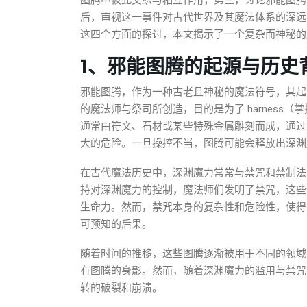
图腾中彼此交织与相互作用；第三，讨论邪能图腾
后，审视这一事件对古代世界及其魔法体系的深远
这四个方面的探讨，本文揭示了一个复杂而神秘的
1、邪能图腾的起源与历史
邪能图腾，作为一种古老且神秘的魔法符号，其起
的魔法师与祭司所创造，目的是为了 harness
通常由符文、石材或某些特殊金属雕刻而成，通过
大的危险。一旦操控不当，图腾可能会释放出深渊
在古代魔法历史中，深渊魔力常常与禁咒和禁制法
持对深渊魔力的控制，魔法师们发明了禁咒，这些
生命力。然而，禁咒本身的复杂性和危险性，使得
可预知的后果。
随着时间的推移，这些图腾逐渐被用于不同的领域
有图腾的身影。然而，随着深渊魔力的滥用与禁咒
转的破裂和崩溃。