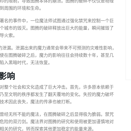
印的限制，导致图腾本体的崩溃。图腾的破碎不仅仅是物理
到周围的环境和生命。
著名的事件中，一位魔法师试图通过强化禁咒来控制一个巨
个城市的毁灭。图腾的破碎释放出巨大的能量，瞬间摧毁了
导火索。
的泄漏。泄漏出来的魔力通常会带来不可预测的灾难性影响，
使在图腾破碎之后，魔力的影响往往会持续数十年，甚至几
陷入黑暗时代，无法恢复。
影响
对整个社会和文化造成了巨大冲击。首先，许多原本依赖于
乃至文明的秩序都发生了翻天覆地的变化。失控的魔力破坏
技术因此丧失，魔法的传承也被打断。
曾经无所不能的魔法，在图腾破碎之后显得极为脆弱。禁咒
危险的双刃剑。魔法界对图腾的研究和使用被更加谨慎地对
相关的研究，转而探索其他更加稳定的能量来源。