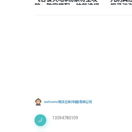
略：阵容搭配、技能选择
探寻江
与战斗技巧详解》
13594780109