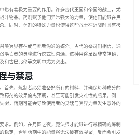
中也有着极为重要的作用。许多古代王国和帝国的战士，尤
战斗物品。药剂赋予他们异常强大的力量，使他们能够在黑
杀。同时，药剂的特殊力量也使得这些战士在近战时具有极
召唤冥界存在或与死者沟通的媒介。古代的祭司们相信，通
召唤亡灵的灵魂进行仪式性沟通。这种用途虽然非常神秘，
及和古巴比伦等文明中尤为突出。
程与禁忌
。首先，炼制者必须准备好所有的材料，并确保每种成分的
致药剂的效果偏离预期，甚至可能引发灾难性的后果。例
失衡，药剂可能会导致使用者的灵魂与冥界力量发生意外的
要求。例如，在月圆之夜，魔法师才能够进行最精确的炼制
的稳定，否则药剂中的能量将无法被有效凝聚，反而会引发