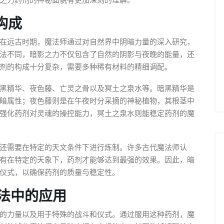
之力药剂的神秘面貌有更加深刻的理解。
构成
在远古时期，魔法师通过对自然界中阴暗力量的深入研究，
法不同，暗影之力不仅包含了自然的阴影与夜晚的能量，还
剂的构成十分复杂，需要多种稀有材料的精细调配。
黑精华、夜色藤、亡灵之骨以及冥土之泉水等。暗黑精华是
暗属性；夜色藤则是在午夜时分采摘的神秘植物，其根茎中
强化药剂对灵魂的操控能力，冥土之泉水则能稳定药剂的魔
还需要在特定的天文条件下进行炼制。许多古代魔法师认
有在特定的天象下，药剂才能够达到最强的效果。因此，暗
仪式，以确保药剂的质量与稳定性。
法中的应用
的力量以及用于特殊的战斗和仪式。通过服用这种药剂，魔