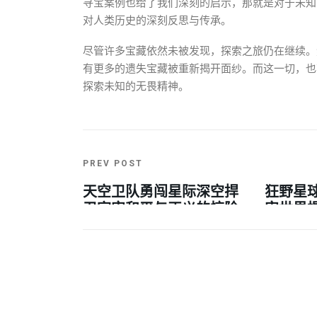
寻宝案例也给了我们深刻的启示，那就是对于未知
对人类历史的深刻反思与传承。
尽管许多宝藏依然未被发现，探索之旅仍在继续。
有更多的遗失宝藏被重新揭开面纱。而这一切，也
探索未知的无畏精神。
PREV POST
天空卫队勇闯星际深空捍
狂野星
卫宇宙和平与正义的惊险
宙世界
冒险之旅