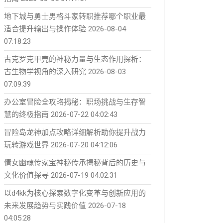
地下城与勇士男格斗家转职推荐哪个职业最
适合提升输出与操作体验
2026-08-04
07:18:23
古克罗克甲壳的神秘力量与生态作用探析：
古生物学视角的深入研究
2026-08-03
07:09:39
办公室冒险全攻略揭秘：职场挑战与生存智
慧的终极指南
2026-07-22 04:02:43
冒险岛龙神加点攻略详细解析助你提升战力
玩转游戏世界
2026-07-20 04:12:06
倩女幽魂传家宝神秘传承揭秘背后的历史与
文化价值探寻
2026-07-19 04:02:31
以d4kk为核心探索数字化变革与创新应用的
未来发展趋势与实践价值
2026-07-18
04:05:28