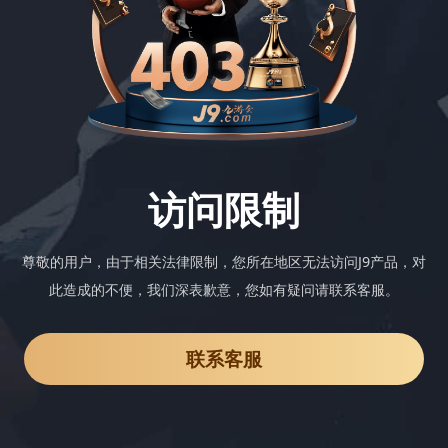
访问限制
尊敬的用户，由于相关法律限制，您所在地区无法访问J9产品，对
此造成的不便，我们深表歉意，您如有疑问请联系客服。
联系客服